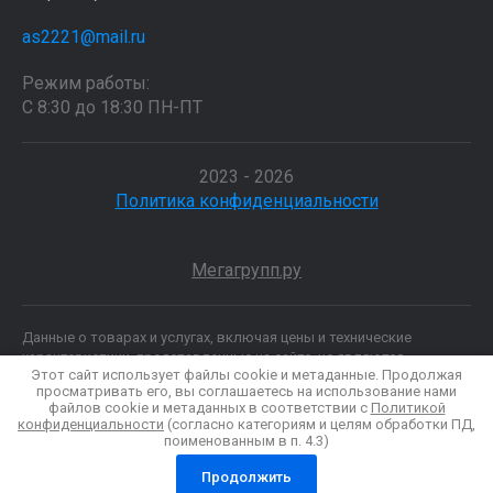
as2221@mail.ru
Режим работы:
С 8:30 до 18:30 ПН-ПТ
2023 - 2026
Политика конфиденциальности
Мегагрупп.ру
Данные о товарах и услугах, включая цены и технические
характеристики, представленные на сайте, не являются
Этот сайт использует файлы cookie и метаданные. Продолжая
публичной офертой, определяемой положениями Статьи 437 (2)
просматривать его, вы соглашаетесь на использование нами
ГК РФ, а носят исключительно информационный характер. Для
файлов cookie и метаданных в соответствии с
Политикой
получения точной информации о наличии и стоимости товара,
конфиденциальности
(согласно категориям и целям обработки ПД,
пожалуйста, обращайтесь по нашим телефонам.
поименованным в п. 4.3)
Продолжить