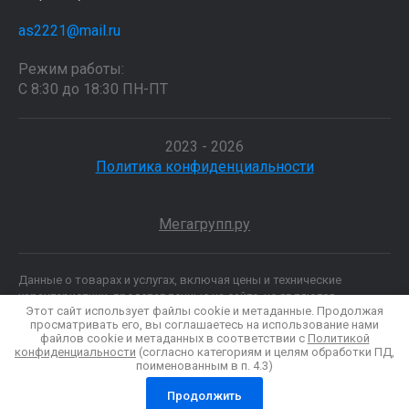
as2221@mail.ru
Режим работы:
С 8:30 до 18:30 ПН-ПТ
2023 - 2026
Политика конфиденциальности
Мегагрупп.ру
Данные о товарах и услугах, включая цены и технические
характеристики, представленные на сайте, не являются
Этот сайт использует файлы cookie и метаданные. Продолжая
публичной офертой, определяемой положениями Статьи 437 (2)
просматривать его, вы соглашаетесь на использование нами
ГК РФ, а носят исключительно информационный характер. Для
файлов cookie и метаданных в соответствии с
Политикой
получения точной информации о наличии и стоимости товара,
конфиденциальности
(согласно категориям и целям обработки ПД,
пожалуйста, обращайтесь по нашим телефонам.
поименованным в п. 4.3)
Продолжить